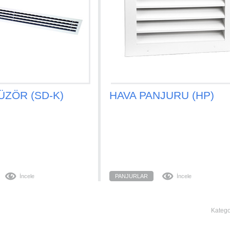
ÜZÖR (SD-K)
HAVA PANJURU (HP)
İncele
PANJURLAR
İncele
Katego