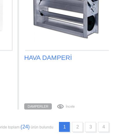
HAVA DAMPERİ
DAMPERLER
İncele
(24)
1
2
3
4
ride toplam
ürün bulundu