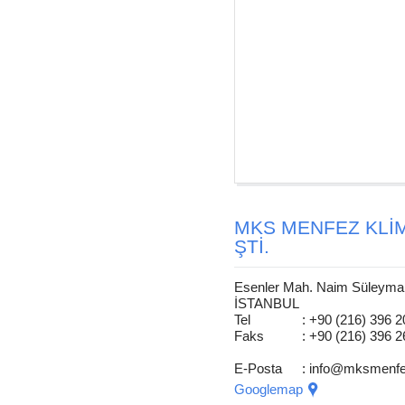
MKS MENFEZ KLİMA
ŞTİ.
Esenler Mah. Naim Süleyman
İSTANBUL
Tel
: +90 (216) 396 2
Faks
: +90 (216) 396 2
E-Posta
:
info@mksmenf
Googlemap